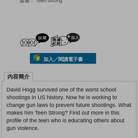
叢書：
Teen Strong
試閲
加入閱讀紀錄
加入／閱讀電子書
內容簡介
David Hogg survived one of the worst school
shootings in US history. Now he is working to
change gun laws to prevent future shootings. What
makes him Teen Strong? Find out more in this
profile of the teen who is educating others about
gun violence.