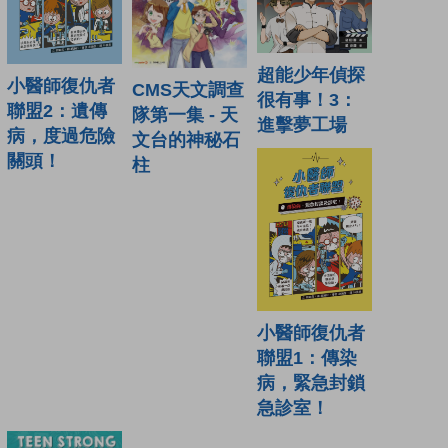
超能少年偵探
小醫師復仇者
CMS天文調查
很有事！3：
聯盟2：遺傳
隊第一集 - 天
進擊夢工場
病，度過危險
文台的神秘石
關頭！
柱
小醫師復仇者
聯盟1：傳染
病，緊急封鎖
急診室！