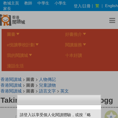
Skip
教城主頁
教師
中學生
小學生
繁
登入/註冊
|
|
English
to
家長
main
content
圖書
好書推介
e悅讀學校計劃
閱讀服務
我的閱讀城
十本好讀
漫話生活
香港閱讀城
> 圖書 >
人物傳記
香港閱讀城
> 圖書 >
兒童讀物
香港閱讀城
> 圖書 >
語言文字
>
英文
Taking a Stand with David Hogg
請登入以享受個人化閱讀體驗，或按「略
0