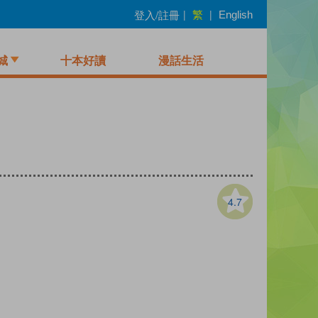
繁
登入/註冊
|
|
English
城
十本好讀
漫話生活
4.7