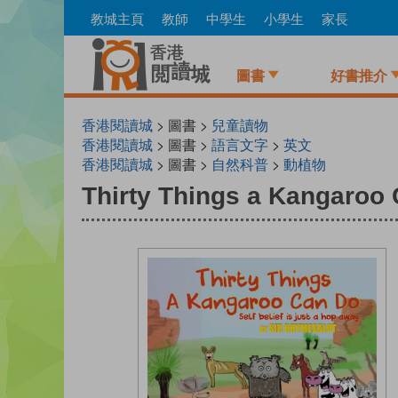
Skip
教城主頁
教師
中學生
小學生
家長
to
main
content
圖書
好書推介
香港閱讀城
> 圖書 >
兒童讀物
香港閱讀城
> 圖書 >
語言文字
>
英文
香港閱讀城
> 圖書 >
自然科普
>
動植物
Thirty Things a Kangaroo