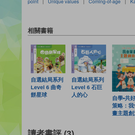
point
|
Unique values
|
Coming-of-age
|
K
相關書籍
自選結局系列
自選結局系列
Level 6 石巨
Level 6 曲奇
人的心
餅星球
自學•共好
策略：我
畫主題創
讀者書評
(3)