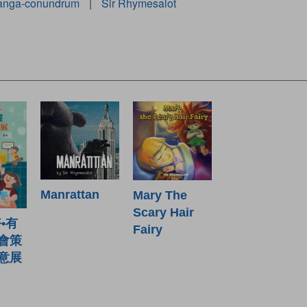
anga-conundrum
|
Sir Rhymesalot
Manrattan
Mary The
Scary Hair
•有
Fairy
會策
意展