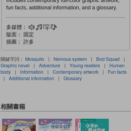
Includes contemporary full-color graphic artwork,
fun facts, additional information, and a glossary.
多媒體：
多媒體
互動練習
文字同步朗讀
版面：
固定
插圖：
許多
關鍵字詞：
Mosquito
|
Nervous system
|
Bod Squad
|
Graphic novel
|
Adventure
|
Young readers
|
Human
body
|
Information
|
Contemporary artwork
|
Fun facts
|
Additional information
|
Glossary
相關書籍