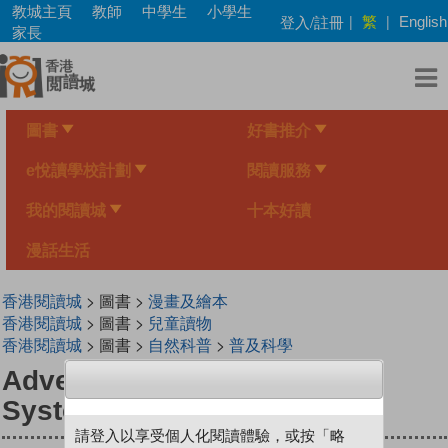
Skip
教城主頁
教師
中學生
小學生
繁
登入/註冊
|
|
English
to
家長
main
content
圖書
好書推介
e悅讀學校計劃
閱讀服務
我的閱讀城
十本好讀
漫話生活
香港閱讀城
> 圖書 >
漫畫及繪本
香港閱讀城
> 圖書 >
兒童讀物
香港閱讀城
> 圖書 >
自然科普
>
普及科學
Adventures in the Nervous
System
請登入以享受個人化閱讀體驗，或按「略