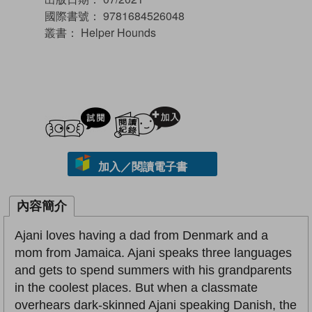
國際書號：
9781684526048
叢書：
Helper Hounds
試閲
加入閱讀紀錄
加入／閱讀電子書
內容簡介
Ajani loves having a dad from Denmark and a
mom from Jamaica. Ajani speaks three languages
and gets to spend summers with his grandparents
in the coolest places. But when a classmate
overhears dark-skinned Ajani speaking Danish, the