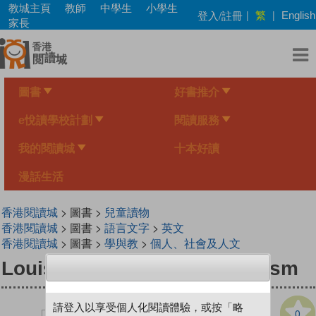
Skip
教城主頁
教師
中學生
小學生
繁
登入/註冊
|
|
English
to
家長
main
content
圖書
好書推介
e悅讀學校計劃
閱讀服務
我的閱讀城
十本好讀
漫話生活
香港閱讀城
> 圖書 >
兒童讀物
香港閱讀城
> 圖書 >
語言文字
>
英文
香港閱讀城
> 圖書 >
學與教
>
個人、社會及人文
Louis Helps Ajani Fight Racism
請登入以享受個人化閱讀體驗，或按「略
0