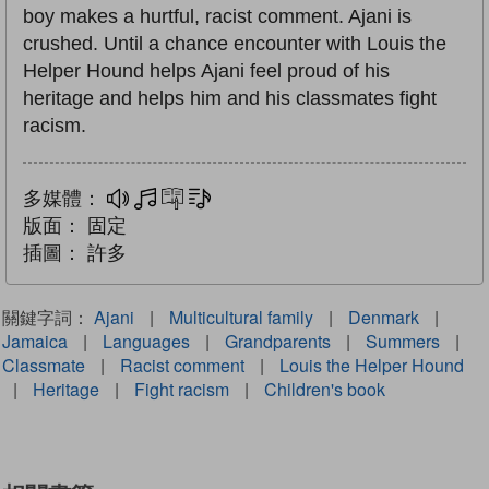
boy makes a hurtful, racist comment. Ajani is
crushed. Until a chance encounter with Louis the
Helper Hound helps Ajani feel proud of his
heritage and helps him and his classmates fight
racism.
多媒體：
多媒體
互動練習
文字同步朗讀
版面：
固定
插圖：
許多
關鍵字詞：
Ajani
|
Multicultural family
|
Denmark
|
Jamaica
|
Languages
|
Grandparents
|
Summers
|
Classmate
|
Racist comment
|
Louis the Helper Hound
|
Heritage
|
Fight racism
|
Children's book