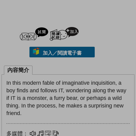
試閲
加入閱讀紀錄
加入／閱讀電子書
內容簡介
In this modern fable of imaginative inquisition, a
boy finds and follows IT, wondering along the way
if IT is a monster, a furry bear, or perhaps a wild
thing. In the process, he makes a surprising new
friend.
多媒體：
多媒體
互動練習
文字同步朗讀