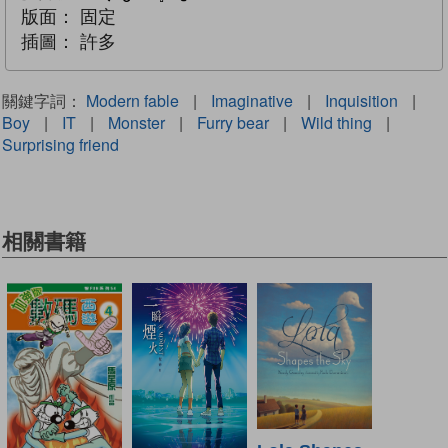
版面：
固定
插圖：
許多
關鍵字詞：
Modern fable
|
Imaginative
|
Inquisition
|
Boy
|
IT
|
Monster
|
Furry bear
|
Wild thing
|
Surprising friend
相關書籍