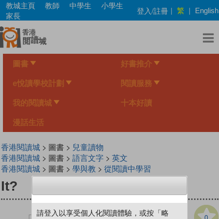
Skip
教城主頁
教師
中學生
小學生
繁
登入/註冊
|
|
English
to
家長
main
content
圖書
好書推介
e悅讀學校計劃
閱讀服務
我的閱讀城
十本好讀
漫話生活
香港閱讀城
> 圖書 >
兒童讀物
香港閱讀城
> 圖書 >
語言文字
>
英文
香港閱讀城
> 圖書 >
學與教
>
從閱讀中學習
It?
請登入以享受個人化閱讀體驗，或按「略
0