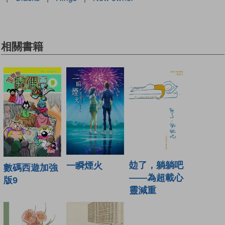
相關書籍
攰了，躺躺吧
一瞬煙火
數碼西遊加強
——為超載心
版9
靈減重