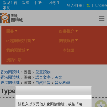
Skip
教城主頁
教師
中學生
小學生
繁
登入/註冊
|
|
English
to
家長
main
content
圖書
好書推介
e悅讀學校計劃
閱讀服務
我的閱讀城
十本好讀
漫話生活
香港閱讀城
> 圖書 >
兒童讀物
香港閱讀城
> 圖書 >
語言文字
>
英文
香港閱讀城
> 圖書 >
自然科普
>
普及科學
Typewriter
請登入以享受個人化閱讀體驗，或按「略
5