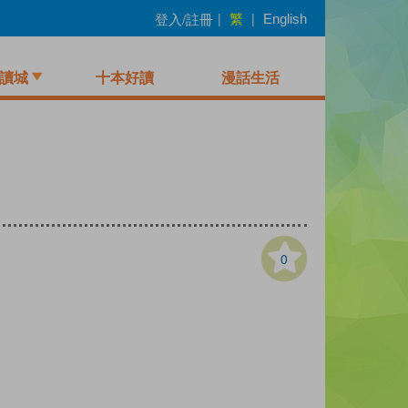
繁
登入/註冊
|
|
English
讀城
十本好讀
漫話生活
0