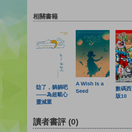
相關書籍
A Wish Is a
攰了，躺躺吧
數碼西
Seed
——為超載心
版10
靈減重
讀者書評
(0)