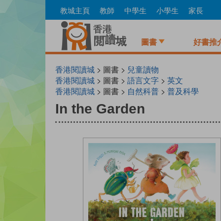
Skip
教城主頁
教師
中學生
小學生
家長
to
main
content
圖書
好書推
香港閱讀城
> 圖書 >
兒童讀物
香港閱讀城
> 圖書 >
語言文字
>
英文
香港閱讀城
> 圖書 >
自然科普
>
普及科學
In the Garden