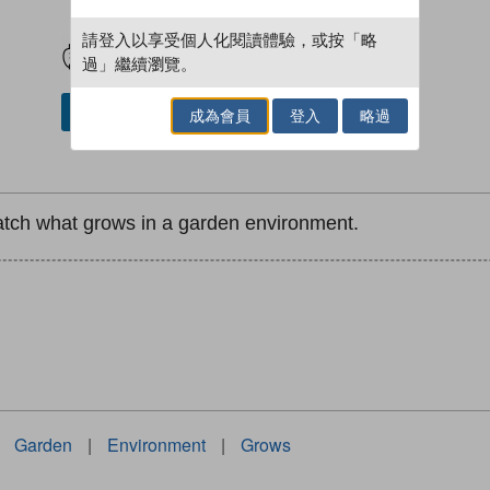
試閲
加入閱讀紀錄
請登入以享受個人化閱讀體驗，或按「略
過」繼續瀏覽。
加入／閱讀電子書
成為會員
登入
略過
watch what grows in a garden environment.
Garden
|
Environment
|
Grows