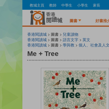
Skip
教城主頁
教師
中學生
小學生
家長
to
main
content
圖書
好書推
香港閱讀城
> 圖書 >
兒童讀物
香港閱讀城
> 圖書 >
語言文字
>
英文
香港閱讀城
> 圖書 >
學與教
>
個人、社會及人
Me + Tree