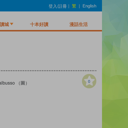
繁
登入/註冊
|
|
English
讀城
十本好讀
漫話生活
0
Balbusso （圖）