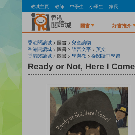
Skip
教城主頁
教師
中學生
小學生
家長
to
main
content
圖書
好書推介
香港閱讀城
> 圖書 >
兒童讀物
香港閱讀城
> 圖書 >
語言文字
>
英文
香港閱讀城
> 圖書 >
學與教
>
從閱讀中學習
Ready or Not, Here I Come