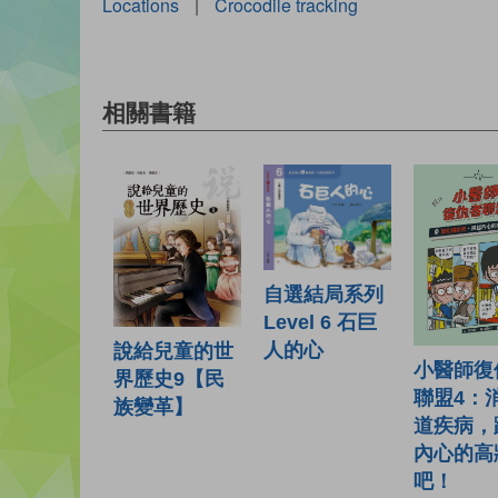
Locations
|
Crocodile tracking
相關書籍
自選結局系列
Level 6 石巨
人的心
說給兒童的世
小醫師復
界歷史9【民
聯盟4：
族變革】
道疾病，
內心的高
吧！