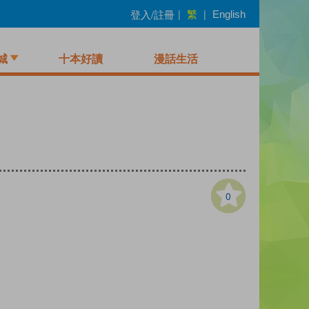
繁
登入/註冊
|
|
English
城
十本好讀
漫話生活
0
）