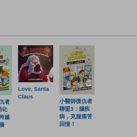
Love, Santa
Claus
小醫師復仇者
仇者
聯盟3：腦疾
消化
病，克服痛苦
跨越
回憶！
牆