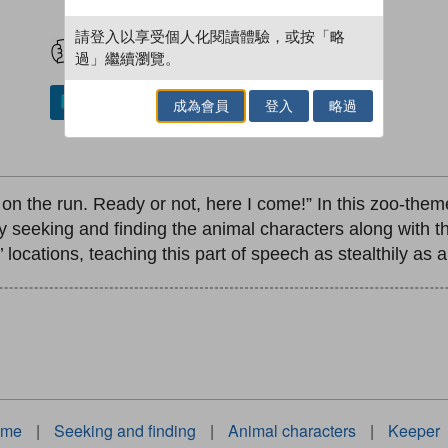
試閲
加入閱讀紀錄
請登入以享受個人化閱讀體驗，或按「略
過」繼續瀏覽。
加入／閱讀電子書
成為會員
登入
略過
on the run. Ready or not, here I come!” In this zoo-them
oy seeking and finding the animal characters along with 
’ locations, teaching this part of speech as stealthily as a
ame
|
Seeking and finding
|
Animal characters
|
Keeper