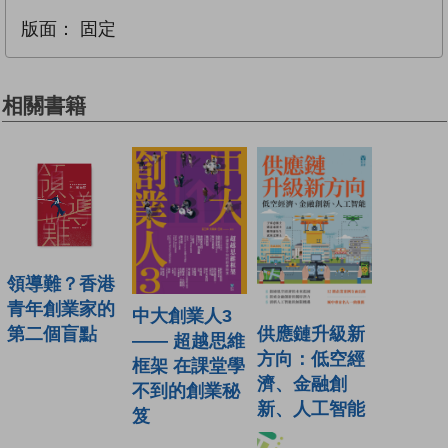
版面：
固定
相關書籍
領導難？香港
青年創業家的
中大創業人3
供應鏈升級新
第二個盲點
—— 超越思維
方向：低空經
框架 在課堂學
濟、金融創
不到的創業秘
新、人工智能
笈