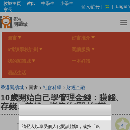
Skip
教城主頁
教師
中學生
小學生
繁
登入/註冊
|
|
English
to
家長
main
content
圖書
好書推介
e悅讀學校計劃
閱讀服務
我的閱讀城
十本好讀
漫話生活
香港閱讀城
> 圖書 >
社會科學
>
財經金融
10歲開始自己學管理金錢：賺錢、
存錢、花錢、增值的理財知識
4
請登入以享受個人化閱讀體驗，或按「略