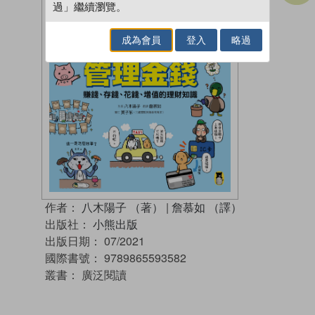
過」繼續瀏覽。
成為會員
登入
略過
作者：
八木陽子 （著）
|
詹慕如 （譯）
出版社：
小熊出版
出版日期：
07/2021
國際書號：
9789865593582
叢書：
廣泛閱讀