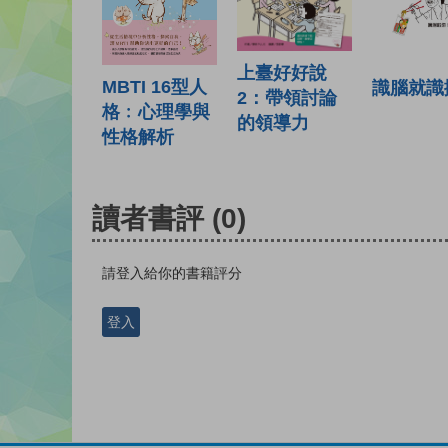
上臺好好說
MBTI 16型人
識腦就識
2：帶領討論
格﹕心理學與
的領導力
性格解析
讀者書評
(0)
請登入給你的書籍評分
登入