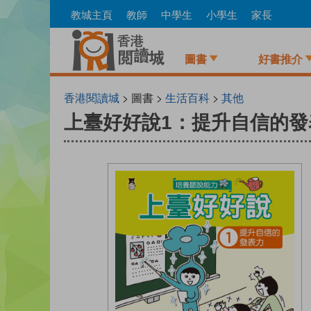
Skip
教城主頁
教師
中學生
小學生
家長
to
main
content
圖書
好書推介
香港閱讀城
> 圖書 >
生活百科
>
其他
上臺好好說1：提升自信的發