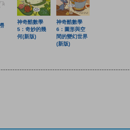
神奇酷數學
神奇酷數學
撈
5：奇妙的幾
6：圖形與空
何(新版)
間的變幻世界
(新版)