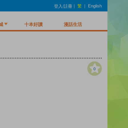
繁
登入/註冊
|
|
English
城
十本好讀
漫話生活
0