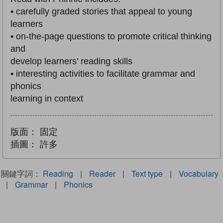
• carefully graded stories that appeal to young
learners
• on-the-page questions to promote critical thinking
and
develop learners’ reading skills
• interesting activities to facilitate grammar and
phonics
learning in context
版面：
固定
插圖：
許多
關鍵字詞：
Reading
|
Reader
|
Text type
|
Vocabulary
|
Grammar
|
Phonics