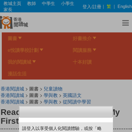
Skip
教城主頁
教師
中學生
小學生
繁
登入/註冊
|
|
English
to
家長
main
content
圖書
好書推介
e悅讀學校計劃
閱讀服務
我的閱讀城
十本好讀
漫話生活
香港閱讀城
> 圖書 >
兒童讀物
香港閱讀城
> 圖書 >
學與教
>
英國語文
香港閱讀城
> 圖書 >
學與教
>
從閱讀中學習
Read with Phinnie (Level 1)My
First Catch
請登入以享受個人化閱讀體驗，或按「略