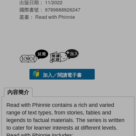
出版日期：
11/2022
國際書號：
9789888826247
叢書：
Read with Phinnie
試閲
加入閱讀紀錄
加入／閱讀電子書
內容簡介
Read with Phinnie contains a rich and varied
range of text types, from stories, fables and
legends to factual materials. The series is written
to cater for learner interests at different levels.
Read with Phinnie includes: