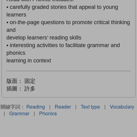
• carefully graded stories that appeal to young
learners
• on-the-page questions to promote critical thinking
and
develop learners’ reading skills
• interesting activities to facilitate grammar and
phonics
learning in context
版面：
固定
插圖：
許多
關鍵字詞：
Reading
|
Reader
|
Text type
|
Vocabulary
|
Grammar
|
Phonics