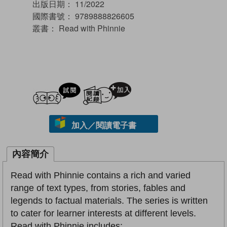
出版日期：
11/2022
國際書號：
9789888826605
叢書：
Read with Phinnie
試閲
加入閱讀紀錄
加入／閱讀電子書
內容簡介
Read with Phinnie contains a rich and varied
range of text types, from stories, fables and
legends to factual materials. The series is written
to cater for learner interests at different levels.
Read with Phinnie includes: