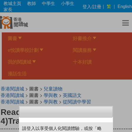
Skip
教城主頁
教師
中學生
小學生
繁
登入/註冊
|
|
English
to
家長
main
content
圖書
好書推介
e悅讀學校計劃
閱讀服務
我的閱讀城
十本好讀
漫話生活
香港閱讀城
> 圖書 >
兒童讀物
香港閱讀城
> 圖書 >
學與教
>
英國語文
香港閱讀城
> 圖書 >
學與教
>
從閱讀中學習
Read with Phinnie (Level
4)Travel Around
請登入以享受個人化閱讀體驗，或按「略