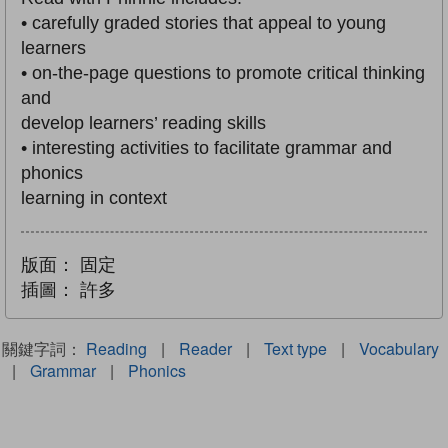
• carefully graded stories that appeal to young
learners
• on-the-page questions to promote critical thinking
and
develop learners’ reading skills
• interesting activities to facilitate grammar and
phonics
learning in context
版面：
固定
插圖：
許多
關鍵字詞：
Reading
|
Reader
|
Text type
|
Vocabulary
|
Grammar
|
Phonics