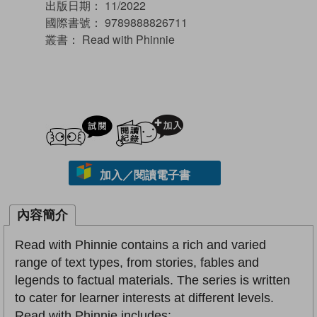
出版日期：
11/2022
國際書號：
9789888826711
叢書：
Read with Phinnie
試閲
加入閱讀紀錄
加入／閱讀電子書
內容簡介
Read with Phinnie contains a rich and varied
range of text types, from stories, fables and
legends to factual materials. The series is written
to cater for learner interests at different levels.
Read with Phinnie includes: