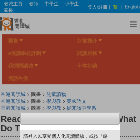
Skip
教城主頁
教師
中學生
小學生
繁
登入/註冊
|
|
English
to
家長
main
content
圖書
好書推介
e悅讀學校計劃
閱讀服務
我的閱讀城
十本好讀
漫話生活
香港閱讀城
> 圖書 >
兒童讀物
香港閱讀城
> 圖書 >
學與教
>
英國語文
香港閱讀城
> 圖書 >
學與教
>
從閱讀中學習
Read with Phinnie (Level 5)What
Do They Do?
請登入以享受個人化閱讀體驗，或按「略