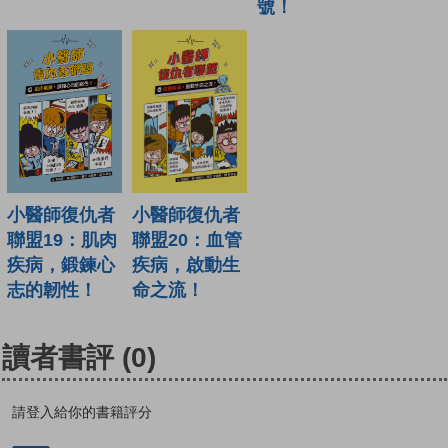
號！
小醫師復仇者
小醫師復仇者
聯盟19：肌肉
聯盟20：血管
疾病，鍛鍊心
疾病，啟動生
志的韌性！
命之流！
讀者書評
(0)
請登入給你的書籍評分