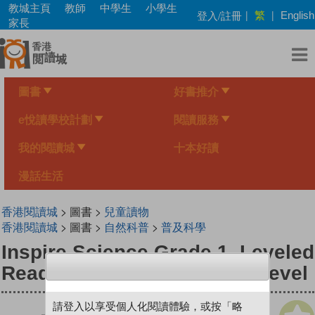
Skip
教城主頁
教師
中學生
小學生
繁
登入/註冊
|
|
English
to
家長
main
content
圖書
好書推介
e悅讀學校計劃
閱讀服務
我的閱讀城
十本好讀
漫話生活
香港閱讀城
> 圖書 >
兒童讀物
香港閱讀城
> 圖書 >
自然科普
>
普及科學
Inspire Science Grade 1, Leveled
Reader, Parts of Plants On Level
請登入以享受個人化閱讀體驗，或按「略