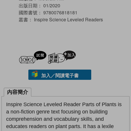
出版日期：
01/2020
國際書號：
9780076818181
叢書：
Inspire Science Leveled Readers
試閲
加入閱讀紀錄
加入／閱讀電子書
內容簡介
Inspire Science Leveled Reader Parts of Plants is
a non-fiction genre text focusing on building
comprehension and vocabulary skills, and
educates readers on plant parts. It has a lexile