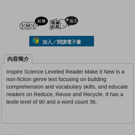
試閲
加入閱讀紀錄
加入／閱讀電子書
內容簡介
Inspire Science Leveled Reader Make it New is a
non-fiction genre text focusing on building
comprehension and vocabulary skills, and educate
readers on Reduce, Reuse and Recycle. It has a
lexile level of 90 and a word count 36.