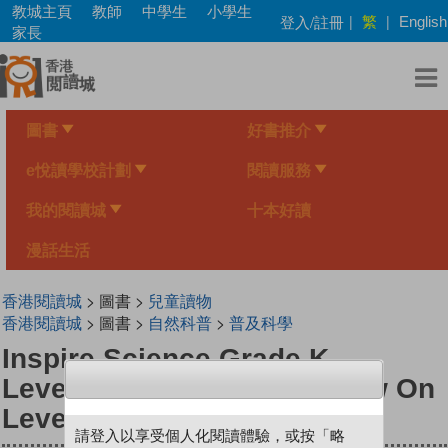
Skip
教城主頁
教師
中學生
小學生
繁
登入/註冊
|
|
English
to
家長
main
content
圖書
好書推介
e悅讀學校計劃
閱讀服務
我的閱讀城
十本好讀
漫話生活
香港閱讀城
> 圖書 >
兒童讀物
香港閱讀城
> 圖書 >
自然科普
>
普及科學
Inspire Science Grade K,
Leveled Reader, Make It New On
Level
請登入以享受個人化閱讀體驗，或按「略