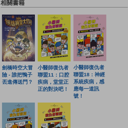
相關書籍
小醫師復仇者
小醫師復仇者
劍橋時空大冒
聯盟18：神經
聯盟11：口腔
險 - 誰把鴨子
系統疾病，感
疾病，堂堂正
丟進傳送門？
應每一道訊
正的對決吧！
號！