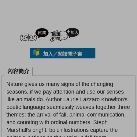
試閲
加入閱讀紀錄
加入／閱讀電子書
內容簡介
Nature gives us many signs of the changing
seasons, if we pay attention and use our senses
like animals do. Author Laurie Lazzaro Knowlton's
poetic language seamlessly weaves together three
themes: the arrival of fall, animal communication,
and counting with ordinal numbers. Steph
Marshall's bright, bold illustrations capture the