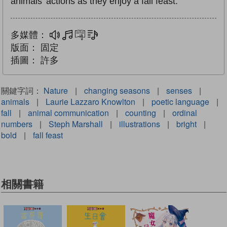
animals' actions as they enjoy a fall feast.
多媒體：
多媒體
互動練習
文字同步朗讀
版面：
固定
插圖：
許多
關鍵字詞：
Nature
|
changing seasons
|
senses
|
animals
|
Laurie Lazzaro Knowlton
|
poetic language
|
fall
|
animal communication
|
counting
|
ordinal
numbers
|
Steph Marshall
|
illustrations
|
bright
|
bold
|
fall feast
相關書籍