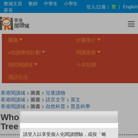
Skip
教城主頁
教師
中學生
小學生
繁
登入/註冊
|
|
English
to
家長
main
content
圖書
好書推介
e悅讀學校計劃
閱讀服務
我的閱讀城
十本好讀
漫話生活
香港閱讀城
> 圖書 >
兒童讀物
香港閱讀城
> 圖書 >
語言文字
>
英文
香港閱讀城
> 圖書 >
自然科普
>
普及科學
Who Knew? Under the Apple
Tree
請登入以享受個人化閱讀體驗，或按「略