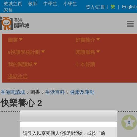
Skip
教城主頁
教師
中學生
小學生
繁
登入/註冊
|
|
English
to
家長
main
content
圖書
好書推介
e悅讀學校計劃
閱讀服務
我的閱讀城
十本好讀
漫話生活
香港閱讀城
> 圖書 >
生活百科
>
健康及運動
快樂養心 2
0
請登入以享受個人化閱讀體驗，或按「略