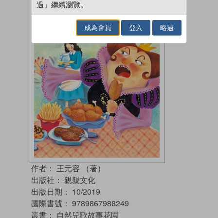
過」繼續瀏覽。
成為會員
登入
略過
作者：
王元容 （著）
出版社：
親親文化
出版日期：
10/2019
國際書號：
9789867988249
叢書：
自然兒歌故事花園