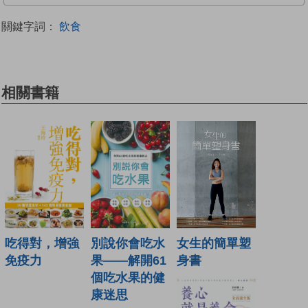
關鍵字詞：
飲食
相關書籍
女生的簡單塑
吃得對，增強
別說你會吃水
身書
免疫力
果——解開61
個吃水果的健
康迷思