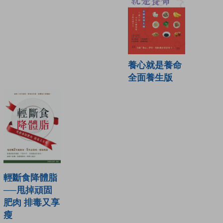
養心就是養命
全面養生版
輕斷食降體脂
──甩掉頑固
肥肉 排毒又享
瘦