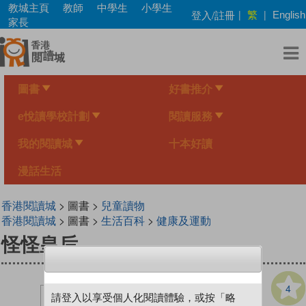
Skip
教城主頁
教師
中學生
小學生
繁
登入/註冊
|
|
English
to
家長
main
content
圖書
好書推介
e悅讀學校計劃
閱讀服務
我的閱讀城
十本好讀
漫話生活
香港閱讀城
> 圖書 >
兒童讀物
香港閱讀城
> 圖書 >
生活百科
>
健康及運動
怪怪皇后
4
請登入以享受個人化閱讀體驗，或按「略