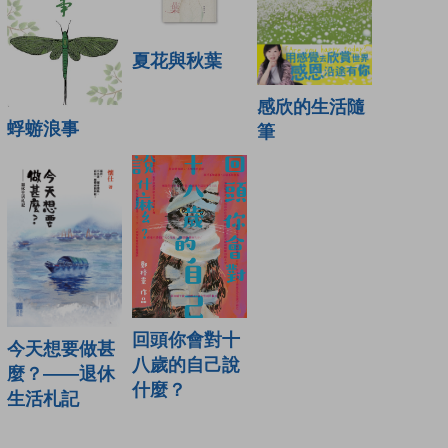
夏花與秋葉
感欣的生活隨
蜉蝣浪事
筆
回頭你會對十
今天想要做甚
八歲的自己說
麼？——退休
什麼？
生活札記