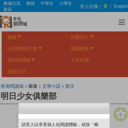
Skip
教城主頁
教師
中學生
小學生
繁
登入/註冊
|
|
English
to
家長
main
content
圖書
好書推介
e悅讀學校計劃
閱讀服務
我的閱讀城
十本好讀
漫話生活
香港閱讀城
> 圖書 >
文學小說
>
散文
明日少女俱樂部
0
請登入以享受個人化閱讀體驗，或按「略