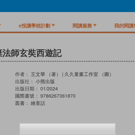
e悅讀學校計劃
閱讀服務
我的閱讀
棄法師玄奘西遊記
作者：
王文華 （著）
|
久久童畫工作室 （圖）
出版社：
小熊出版
出版日期：
01/2024
國際書號：
9786267361870
叢書：
繪童話