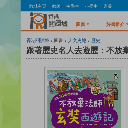
Skip
教城主頁
教師
中學生
小學生
家長
to
main
content
圖書
好書推介
香港閱讀城
> 圖書 >
人文史地
>
歷史
跟著歷史名人去遊歷：不放