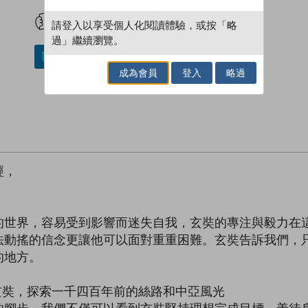
試閲
加入閱讀紀錄
請登入以享受個人化閱讀體驗，或按「略
過」繼續瀏覽。
加入／閱讀電子書
成為會員
登入
略過
經，
！
界，容易受到影響而迷失自我，玄奘的專注與毅力在這
法動搖的信念更讓他可以面對重重困難。玄奘告訴我們，
的地方。
奘，探索一千四百年前的絲路和中亞風光