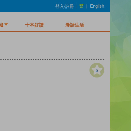
繁
登入/註冊
|
|
English
城
十本好讀
漫話生活
5