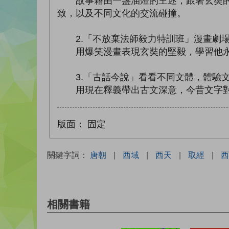
故事藉由一盞油燈的主述，跟著玄奘的腳
致，以及不同文化的交流碰撞。
2.「不放棄法師毅力特訓班」漫畫劇場
用爆笑漫畫表現玄奘的堅毅，學習他永
3.「古話今說」看看不同文體，體驗
用現在釋義帶出古文深意，今昔文字對
版面：
固定
關鍵字詞：
唐朝
|
西域
|
西天
|
取經
|
西
相關書籍