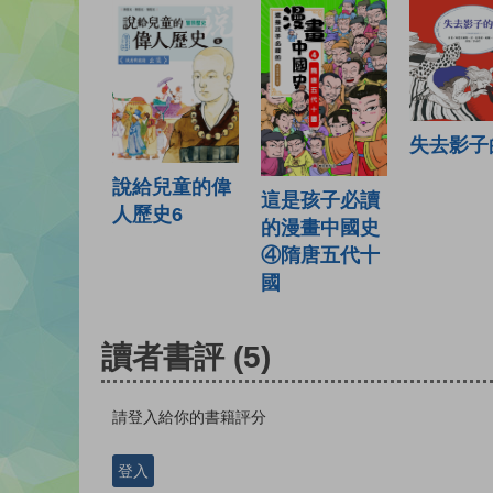
失去影子
說給兒童的偉
這是孩子必讀
人歷史6
的漫畫中國史
④隋唐五代十
國
讀者書評
(5)
請登入給你的書籍評分
登入