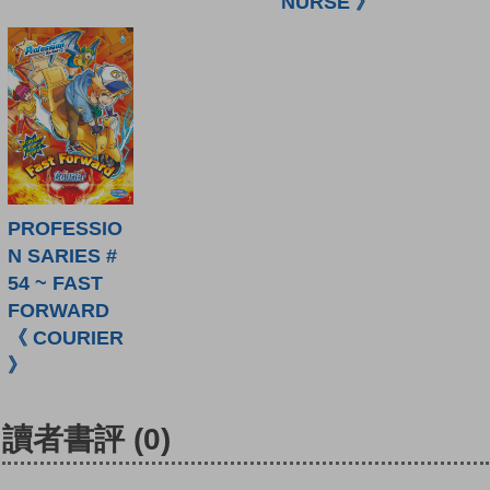
NURSE 》
PROFESSIO
N SARIES #
54 ~ FAST
FORWARD
《 COURIER
》
讀者書評
(0)