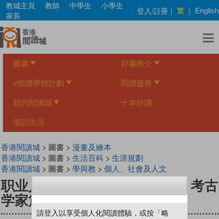
Skip
教城主頁
教師
中學生
小學生
繁
登入/註冊
|
|
English
to
家長
main
content
圖書
好書推介
e悅讀學校計劃
閱讀服務
我的閱讀城
十本好讀
漫話生活
香港閱讀城
> 圖書 >
漫畫及繪本
香港閱讀城
> 圖書 >
生活百科
>
生涯規劃
香港閱讀城
> 圖書 >
學與教
>
個人、社會及人文
职业人气王 13 ~《 考古奇兵》 考古
学家篇
請登入以享受個人化閱讀體驗，或按「略