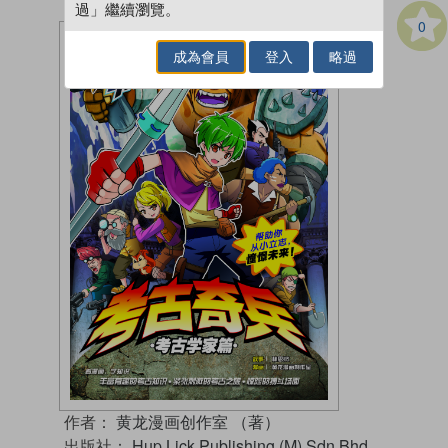
過」繼續瀏覽。
0
成為會員
登入
略過
作者：
黄龙漫画创作室 （著）
出版社：
Hup Lick Publishing (M) Sdn Bhd