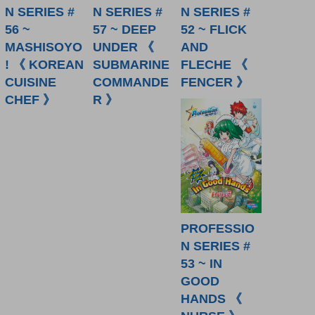
N SERIES #
N SERIES #
N SERIES #
56 ~
57 ~ DEEP
52 ~ FLICK
MASHISOYO
UNDER 《
AND
! 《 KOREAN
SUBMARINE
FLECHE 《
CUISINE
COMMANDE
FENCER 》
CHEF 》
R 》
PROFESSIO
N SERIES #
53 ~ IN
GOOD
HANDS 《