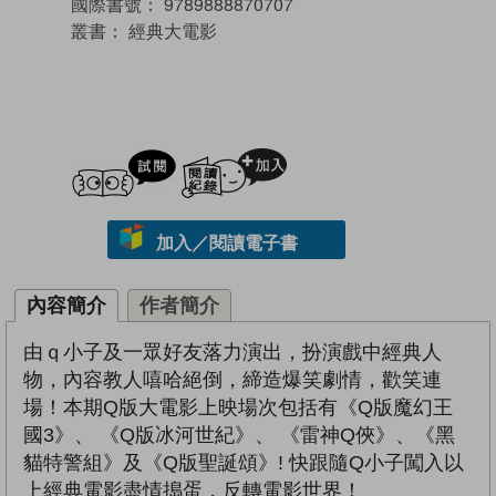
國際書號：
9789888870707
叢書：
經典大電影
試閲
加入閱讀紀錄
加入／閱讀電子書
內容簡介
作者簡介
由ｑ小子及一眾好友落力演出，扮演戲中經典人
物，內容教人嘻哈絕倒，締造爆笑劇情，歡笑連
場！本期Q版大電影上映場次包括有《Q版魔幻王
國3》、 《Q版冰河世紀》、 《雷神Q俠》、《黑
貓特警組》及《Q版聖誕頌》! 快跟隨Q小子闖入以
上經典電影盡情搗蛋，反轉電影世界！