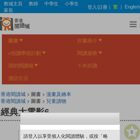
Skip
教城主頁
教師
中學生
小學生
繁
登入/註冊
|
|
English
to
家長
main
content
圖書
好書推介
e悅讀學校計劃
閱讀服務
我的閱讀城
十本好讀
漫話生活
香港閱讀城
> 圖書 >
漫畫及繪本
香港閱讀城
> 圖書 >
兒童讀物
經典大電影6
5
請登入以享受個人化閱讀體驗，或按「略