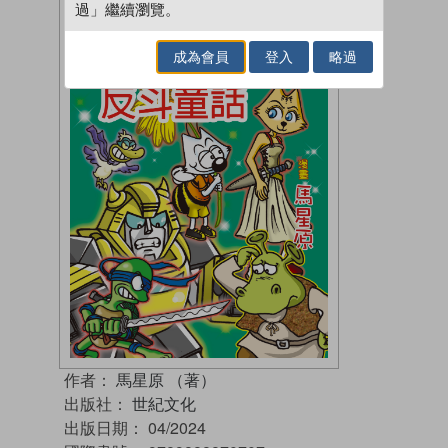
過」繼續瀏覽。
成為會員
登入
略過
作者：
馬星原 （著）
出版社：
世紀文化
出版日期：
04/2024