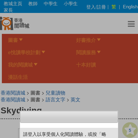
Skip
教城主頁
教師
中學生
小學生
繁
登入/註冊
|
|
English
to
家長
main
content
圖書
好書推介
e悅讀學校計劃
閱讀服務
我的閱讀城
十本好讀
漫話生活
香港閱讀城
> 圖書 >
兒童讀物
香港閱讀城
> 圖書 >
語言文字
>
英文
Skydiving
5
請登入以享受個人化閱讀體驗，或按「略