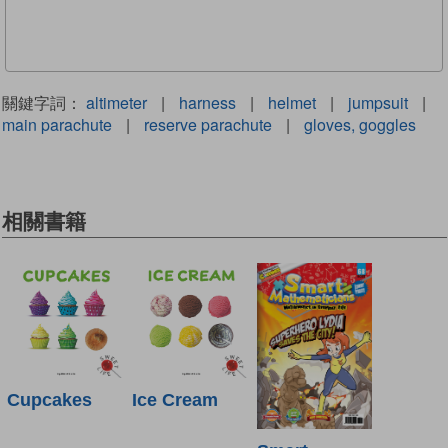
關鍵字詞：
altimeter
|
harness
|
helmet
|
jumpsuit
|
main parachute
|
reserve parachute
|
gloves, goggles
相關書籍
Cupcakes
Ice Cream