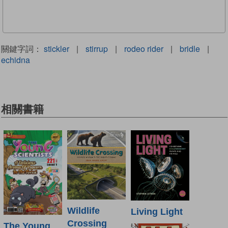
關鍵字詞：
stickler
|
stirrup
|
rodeo rider
|
bridle
|
echidna
相關書籍
Wildlife
Living Light
Crossing
The Young