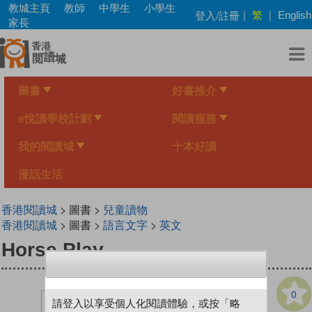
Skip
教城主頁
教師
中學生
小學生
繁
登入/註冊
|
|
English
to
家長
main
content
圖書
好書推介
e悅讀學校計劃
閱讀服務
我的閱讀城
十本好讀
漫話生活
香港閱讀城
> 圖書 >
兒童讀物
香港閱讀城
> 圖書 >
語言文字
>
英文
Horse Play
0
請登入以享受個人化閱讀體驗，或按「略