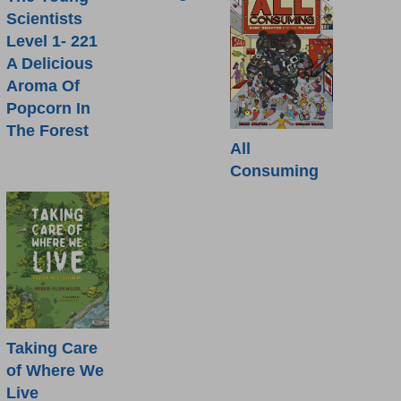
Scientists
Level 1- 221
A Delicious
Aroma Of
Popcorn In
The Forest
All
Consuming
Taking Care
of Where We
Live