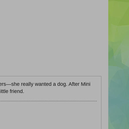
ters—she really wanted a dog. After Mini
tle friend.