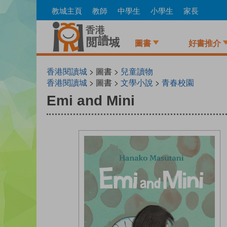
Skip
教城主頁
教師
中學生
小學生
家長
to
main
content
圖書
好書推介
香港閱讀城
> 圖書 >
兒童讀物
香港閱讀城
> 圖書 >
文學小說
>
青春校園
Emi and Mini