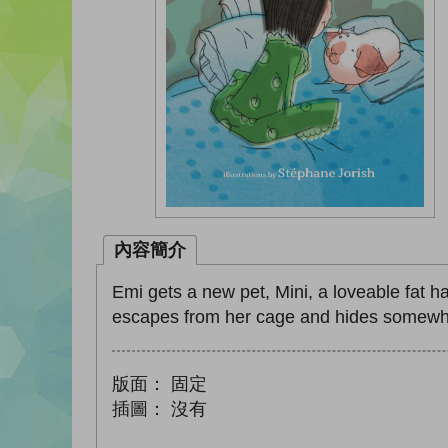
內容簡介
Emi gets a new pet, Mini, a loveable fat h
escapes from her cage and hides somewhere 
版面：
固定
插圖：
沒有