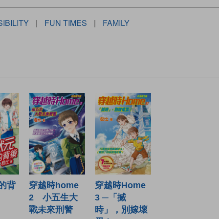
IBILITY
|
FUN TIMES
|
FAMILY
的背
穿越時home
穿越時Home
2 小五生大
3 ─「搣
戰未來刑警
時」，別嫁壞