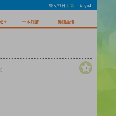
繁
登入/註冊
|
|
English
城
十本好讀
漫話生活
0
（圖）