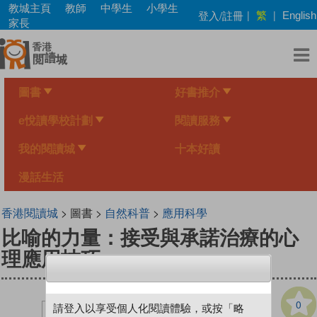
Skip
教城主頁
教師
中學生
小學生
繁
登入/註冊
|
|
English
to
家長
main
content
圖書
好書推介
e悅讀學校計劃
閱讀服務
我的閱讀城
十本好讀
漫話生活
香港閱讀城
> 圖書 >
自然科普
>
應用科學
比喻的力量：接受與承諾治療的心
理應用技巧
0
請登入以享受個人化閱讀體驗，或按「略