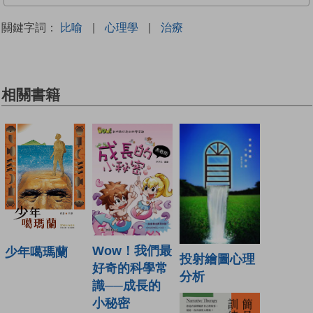
關鍵字詞：
比喻
|
心理學
|
治療
相關書籍
Wow！我們最
少年噶瑪蘭
投射繪圖心理
好奇的科學常
分析
識──成長的
小秘密