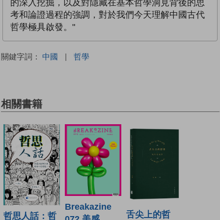
的深入挖掘，以及對隱藏在基本哲學洞見背後的思
考和論證過程的強調，對於我們今天理解中國古代
哲學極具啟發。"
關鍵字詞：
中國
|
哲學
相關書籍
Breakazine
舌尖上的哲
哲思人話：哲
072 美感，