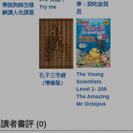
學：我吃故我
學諮詢師怎樣
Try me
思
解讀人生課題
The Young
孔子三字經
Scientists
（增修版）
Level 1- 209
The Amazing
Mr Octopus
讀者書評
(0)