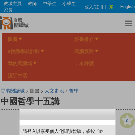
Skip
教城主頁
教師
中學生
小學生
繁
登入/註冊
|
|
English
to
家長
main
content
圖書
好書推介
e悅讀學校計劃
閱讀服務
我的閱讀城
十本好讀
漫話生活
香港閱讀城
> 圖書 >
人文史地
>
哲學
中國哲學十五講
0
請登入以享受個人化閱讀體驗，或按「略