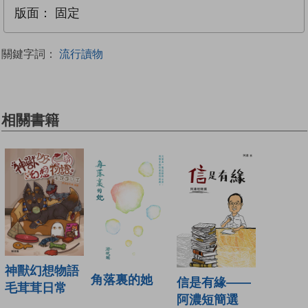
版面：
固定
關鍵字詞：
流行讀物
相關書籍
神獸幻想物語
角落裏的她
信是有緣——
毛茸茸日常
阿濃短簡選