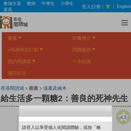
Skip
教城主頁
教師
中學生
小學生
繁
登入/註冊
|
|
English
to
家長
main
content
圖書
好書推介
e悅讀學校計劃
閱讀服務
我的閱讀城
十本好讀
漫話生活
香港閱讀城
> 圖書 >
漫畫及繪本
給生活多一顆糖2：善良的死神先生
4.3
請登入以享受個人化閱讀體驗，或按「略