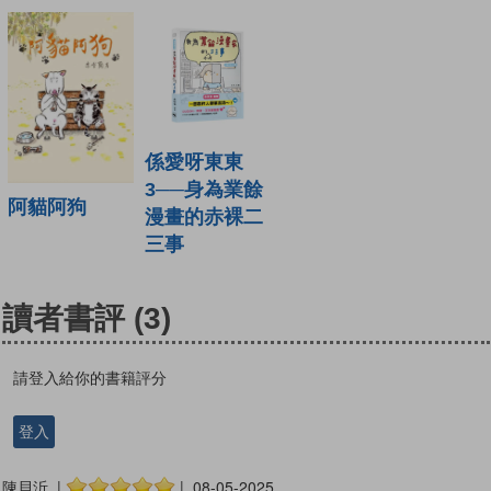
係愛呀東東
3──身為業餘
阿貓阿狗
漫畫的赤裸二
三事
讀者書評
(3)
請登入給你的書籍評分
登入
陳貝沂 |
| 08-05-2025