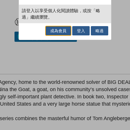
請登入以享受個人化閱讀體驗，或按「略
試閲
加入閱讀紀錄
過」繼續瀏覽。
成為會員
登入
略過
加入／閱讀電子書
 Agency, home to the world-renowned solver of BIG DEAL 
t Nina the Goat, a goat, on his community’s unsolved case
ngly self-important plant detective. In book two, Inspector
 United States and a very large horse statue that mysteri
 series combines the masterful humor of Tom Angleberger w