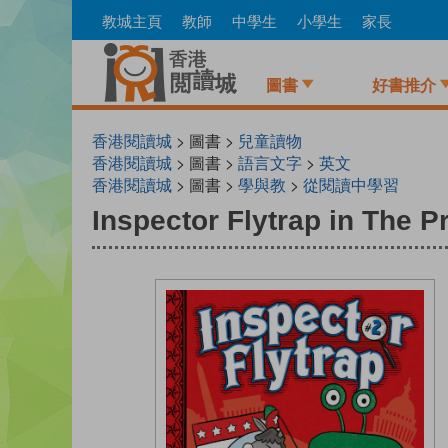
Skip
教城主頁
教師
中學生
小學生
家長
to
main
content
圖書
好書推介
香港閱讀城
> 圖書 >
兒童讀物
香港閱讀城
> 圖書 >
語言文字
>
英文
香港閱讀城
> 圖書 >
學與教
>
從閱讀中學習
Inspector Flytrap in The P