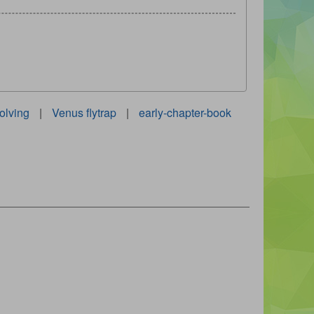
olving
|
Venus flytrap
|
early-chapter-book