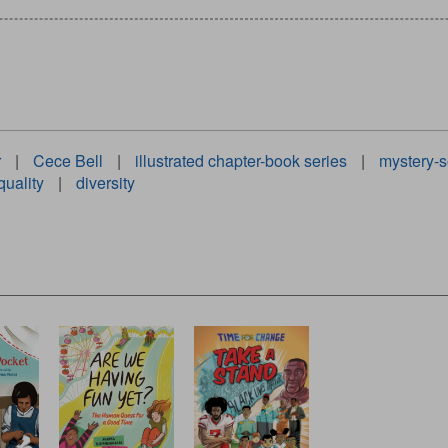
r
|
Cece Bell
|
illustrated chapter-book series
|
mystery-s
quality
|
diversity