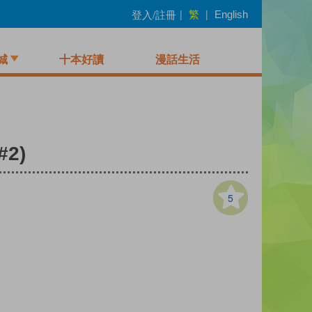
繁
登入/註冊
|
|
English
城
十本好讀
漫話生活
#2)
5