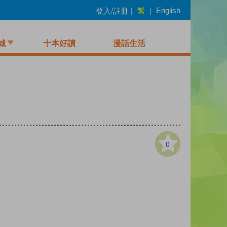
繁
登入/註冊
|
|
English
城
十本好讀
漫話生活
0