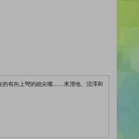
有的有向上彎的細尖嘴……來溼地、沼澤和