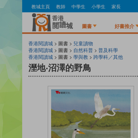
Skip
教城主頁
教師
中學生
小學生
家長
to
main
content
圖書
好書推介
香港閱讀城
> 圖書 >
兒童讀物
香港閱讀城
> 圖書 >
自然科普
>
普及科學
香港閱讀城
> 圖書 >
學與教
>
跨學科／其他
溼地‧沼澤的野鳥