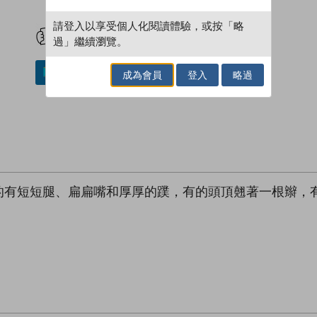
試閲
加入閱讀紀錄
請登入以享受個人化閱讀體驗，或按「略
過」繼續瀏覽。
加入／閱讀電子書
成為會員
登入
略過
的有短短腿、扁扁嘴和厚厚的蹼，有的頭頂翹著一根辮，