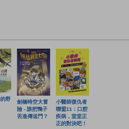
林的野
小醫師復仇者
劍橋時空大冒
聯盟11：口腔
險 - 誰把鴨子
疾病，堂堂正
丟進傳送門？
正的對決吧！