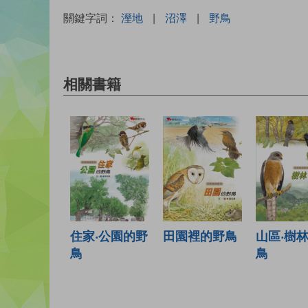
關鍵字詞：
溼地
|
沼澤
|
野鳥
相關書籍
住家‧公園的野
田園裡的野鳥
山區‧樹
鳥
鳥