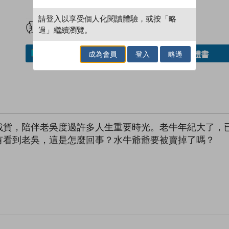
試閲
加入閱讀紀錄
請登入以享受個人化閱讀體驗，或按「略
過」繼續瀏覽。
成為會員
登入
略過
借閱實體書
加入／閱讀電子書
載貨，陪伴老吳度過許多人生重要時光。老牛年紀大了，
有看到老吳，這是怎麼回事？水牛爺爺要被賣掉了嗎？