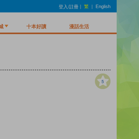
繁
登入/註冊
|
|
English
城
十本好讀
漫話生活
5