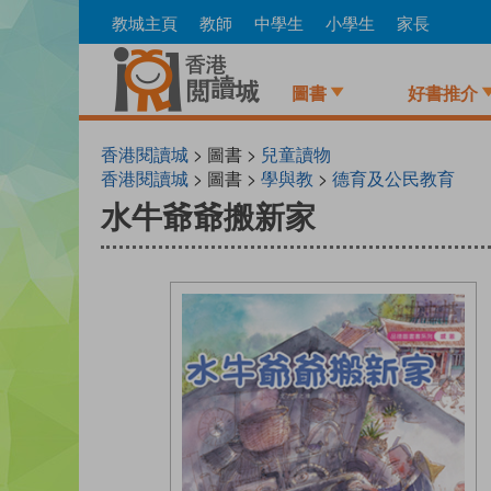
Skip
教城主頁
教師
中學生
小學生
家長
to
main
content
圖書
好書推介
香港閱讀城
> 圖書 >
兒童讀物
香港閱讀城
> 圖書 >
學與教
>
德育及公民教育
水牛爺爺搬新家