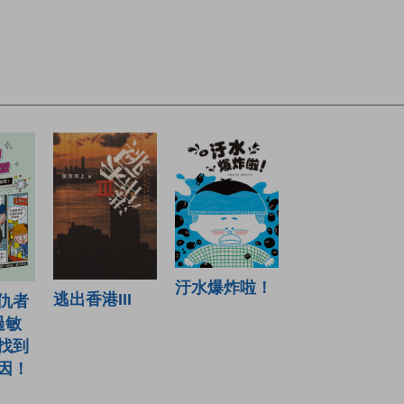
汙水爆炸啦！
逃出香港III
仇者
過敏
找到
因！