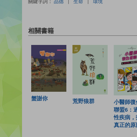
關鍵字詞：
品德
|
生命
|
環境
相關書籍
蟹謝你
荒野狼群
小醫師復
聯盟6：
性疾病，
真正的原