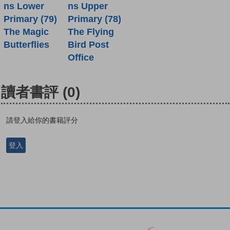
ns Lower
ns Upper
Primary (79)
Primary (78)
The Magic
The Flying
Butterflies
Bird Post
Office
讀者書評
(0)
請登入給你的書籍評分
登入