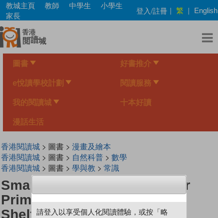
Skip
教城主頁
教師
中學生
小學生
繁
登入/註冊
|
|
English
to
家長
main
content
圖書
好書推介
e悅讀學校計劃
閱讀服務
我的閱讀城
十本好讀
漫話生活
香港閱讀城
> 圖書 >
漫畫及繪本
香港閱讀城
> 圖書 >
自然科普
>
數學
香港閱讀城
> 圖書 >
學與教
>
常識
Smart Mathematicians Upper
Primary (72) Hope Animal
Shelter
請登入以享受個人化閱讀體驗，或按「略