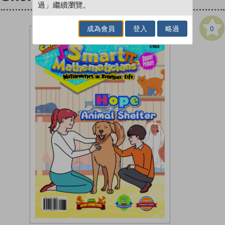
過」繼續瀏覽。
0
成為會員
登入
略過