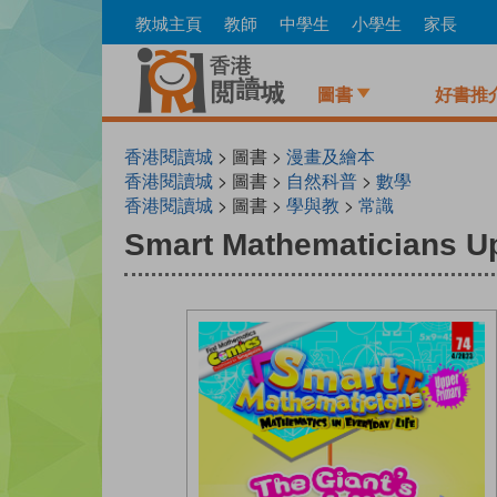
Skip
教城主頁
教師
中學生
小學生
家長
to
main
content
圖書
好書推
香港閱讀城
> 圖書 >
漫畫及繪本
香港閱讀城
> 圖書 >
自然科普
>
數學
香港閱讀城
> 圖書 >
學與教
>
常識
Smart Mathematicians Up