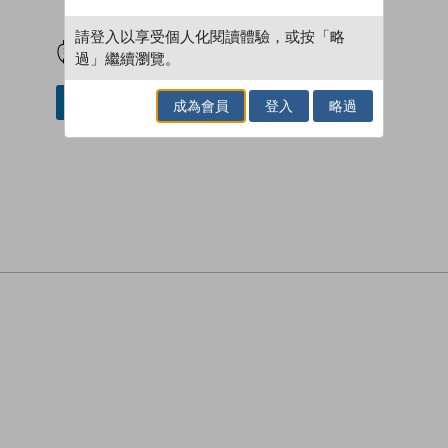
試閲
加入閱讀紀錄
請登入以享受個人化閱讀體驗，或按「略
過」繼續瀏覽。
加入／閱讀電子書
成為會員
登入
略過