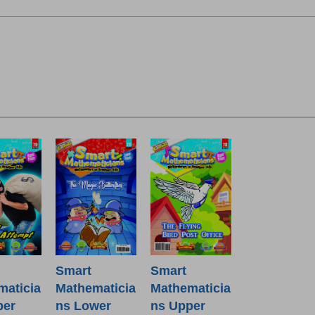
Smart
Smart
maticia
Mathematicia
Mathematicia
per
ns Lower
ns Upper