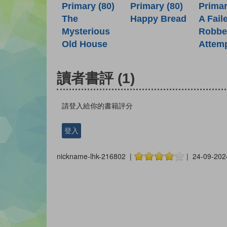
Primary (80)
Primary (80)
Primar
Happy Bread
The
A Fail
Mysterious
Robbe
Old House
Attem
讀者書評
(1)
請登入給你的書籍評分
登入
nickname-lhk-216802 |
| 24-09-202