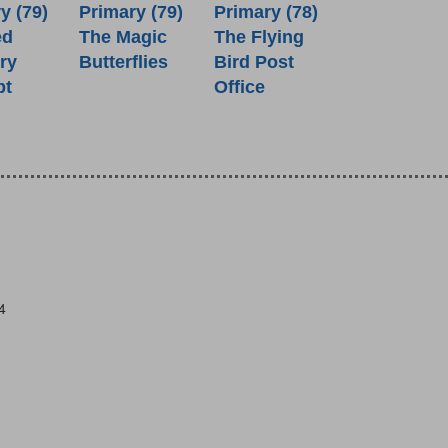
y (79)
Primary (79)
Primary (78)
ed
The Magic
The Flying
ry
Butterflies
Bird Post
pt
Office
4