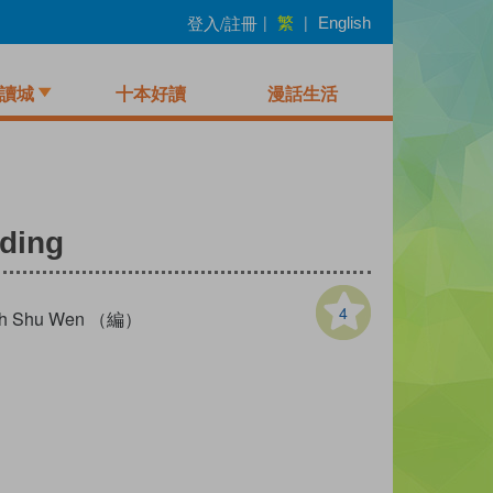
繁
登入/註冊
|
|
English
讀城
十本好讀
漫話生活
dding
4
h Shu Wen （編）