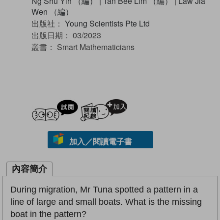
Ng Shu Yih （編）
|
Tan Bee Lim （編）
|
Law Jia
Wen （編）
出版社：
Young Scientists Pte Ltd
出版日期：
03/2023
叢書：
Smart Mathematicians
試閲
加入閱讀紀錄
加入／閱讀電子書
內容簡介
During migration, Mr Tuna spotted a pattern in a
line of large and small boats. What is the missing
boat in the pattern?