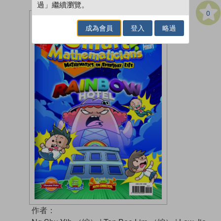
過」繼續瀏覽。
0
成為會員
登入
略過
作者：