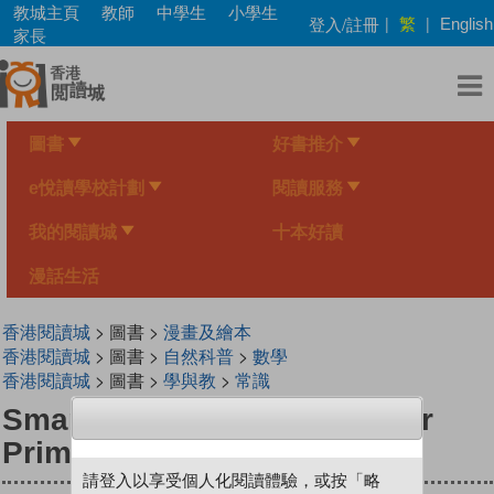
Skip
教城主頁
教師
中學生
小學生
繁
登入/註冊
|
|
English
to
家長
main
content
圖書
好書推介
e悅讀學校計劃
閱讀服務
我的閱讀城
十本好讀
漫話生活
香港閱讀城
> 圖書 >
漫畫及繪本
香港閱讀城
> 圖書 >
自然科普
>
數學
香港閱讀城
> 圖書 >
學與教
>
常識
Smart Mathematicians Lower
Primary (73) Rainbow Hotel
請登入以享受個人化閱讀體驗，或按「略