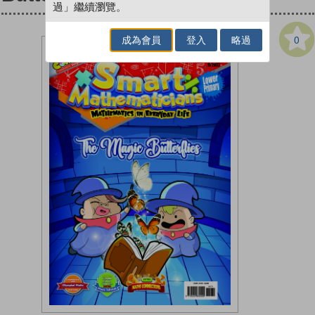
過」繼續瀏覽。
0
成為會員
登入
略過