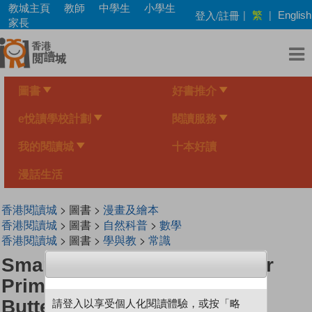
Skip
教城主頁
教師
中學生
小學生
繁
登入/註冊
|
|
English
to
家長
main
content
圖書
好書推介
e悅讀學校計劃
閱讀服務
我的閱讀城
十本好讀
漫話生活
香港閱讀城
> 圖書 >
漫畫及繪本
香港閱讀城
> 圖書 >
自然科普
>
數學
香港閱讀城
> 圖書 >
學與教
>
常識
Smart Mathematicians Lower
Primary (79) The Magic
Butterflies
請登入以享受個人化閱讀體驗，或按「略