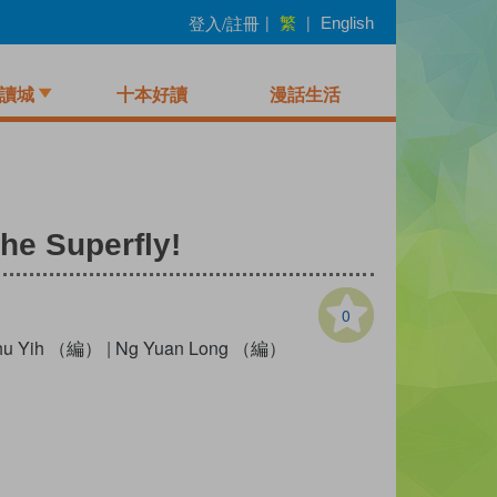
繁
登入/註冊
|
|
English
讀城
十本好讀
漫話生活
he Superfly!
0
hu Yih （編）
|
Ng Yuan Long （編）