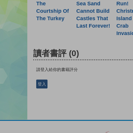
The
Sea Sand
Run!
Courtship Of
Cannot Build
Chris
The Turkey
Castles That
Island
Last Forever!
Crab
Invasi
讀者書評
(0)
請登入給你的書籍評分
登入