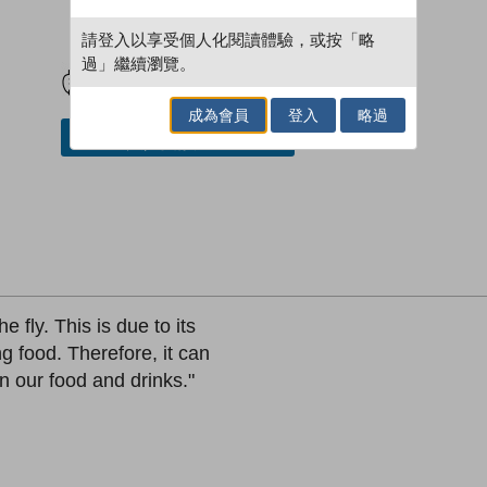
請登入以享受個人化閱讀體驗，或按「略
試閲
加入閱讀紀錄
過」繼續瀏覽。
成為會員
登入
略過
加入／閱讀電子書
e fly. This is due to its
g food. Therefore, it can
n our food and drinks."