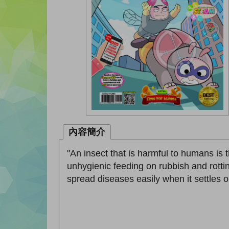
內容簡介
"An insect that is harmful to humans is th
unhygienic feeding on rubbish and rottin
spread diseases easily when it settles o