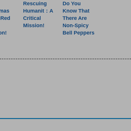
Rescuing
Do You
tmas
Humanit：A
Know That
 Red
Critical
There Are
Mission!
Non-Spicy
on!
Bell Peppers