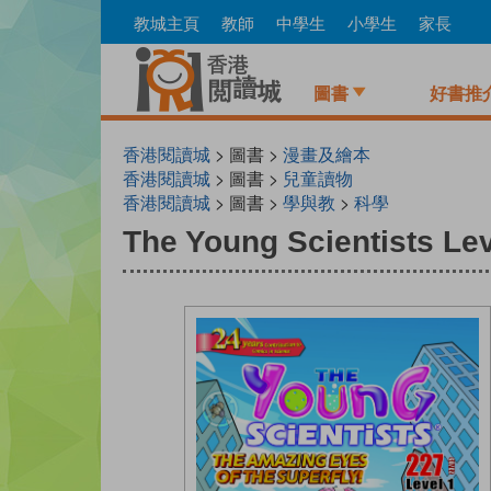
Skip
教城主頁
教師
中學生
小學生
家長
to
main
content
圖書
好書推
香港閱讀城
> 圖書 >
漫畫及繪本
香港閱讀城
> 圖書 >
兒童讀物
香港閱讀城
> 圖書 >
學與教
>
科學
The Young Scientists Lev