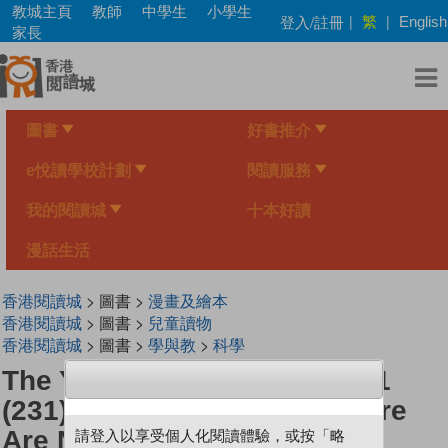
Skip
教城主頁
教師
中學生
小學生
繁
登入/註冊
|
|
English
to
家長
main
content
圖書
好書推介
e悅讀學校計劃
閱讀服務
我的閱讀城
十本好讀
漫話生活
香港閱讀城
> 圖書 >
漫畫及繪本
香港閱讀城
> 圖書 >
兒童讀物
香港閱讀城
> 圖書 >
學與教
>
科學
The Young Scientists Level 1
(231) Do You Know That There
Are Non-Spicy Bell Peppers
請登入以享受個人化閱讀體驗，或按「略