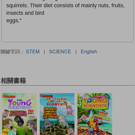
squirrels. Their diet consists of mainly nuts, fruits,
insects and bird
eggs."
關鍵字詞：
STEM
|
SCIENCE
|
English
相關書籍