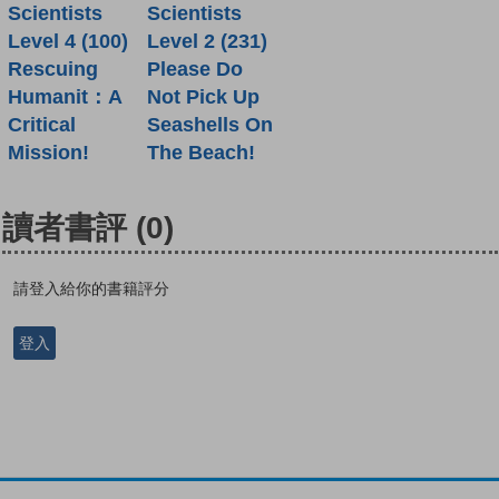
Scientists
Scientists
Level 4 (100)
Level 2 (231)
Rescuing
Please Do
Humanit：A
Not Pick Up
Critical
Seashells On
Mission!
The Beach!
讀者書評
(0)
請登入給你的書籍評分
登入