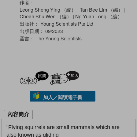
作者：
Leong Sheng Ying （編）
|
Tan Bee Lim （編）
|
Cheah Shu Wen （編）
|
Ng Yuan Long （編）
出版社：
Young Scientists Pte Ltd
出版日期：
09/2023
叢書：
The Young Scientists
試閲
加入閱讀紀錄
加入／閱讀電子書
內容簡介
"Flying squirrels are small mammals which are
also known as gliding