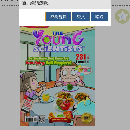
過」繼續瀏覽。
0
成為會員
登入
略過