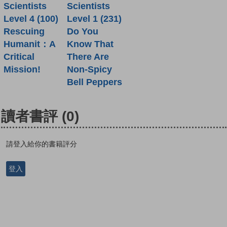
Scientists
Scientists
Level 4 (100)
Level 1 (231)
Rescuing
Do You
Humanit：A
Know That
Critical
There Are
Mission!
Non-Spicy
Bell Peppers
讀者書評
(0)
請登入給你的書籍評分
登入