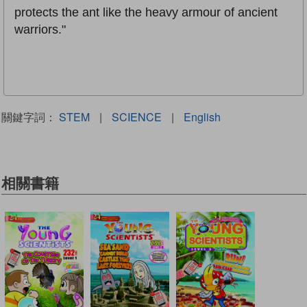
protects the ant like the heavy armour of ancient
warriors."
關鍵字詞：
STEM
|
SCIENCE
|
English
相關書籍