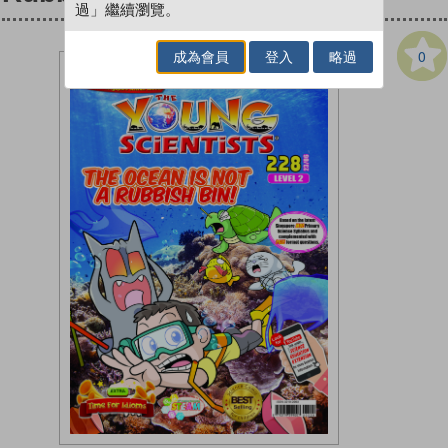
過」繼續瀏覽。
0
成為會員
登入
略過