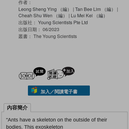
作者：
Leong Sheng Ying （編）
|
Tan Bee Lim （編）
|
Cheah Shu Wen （編）
|
Lu Mei Kei （編）
出版社：
Young Scientists Pte Ltd
出版日期：
06/2023
叢書：
The Young Scientists
試閲
加入閱讀紀錄
加入／閱讀電子書
內容簡介
"Ants have a skeleton on the outside of their
bodies. This exoskeleton