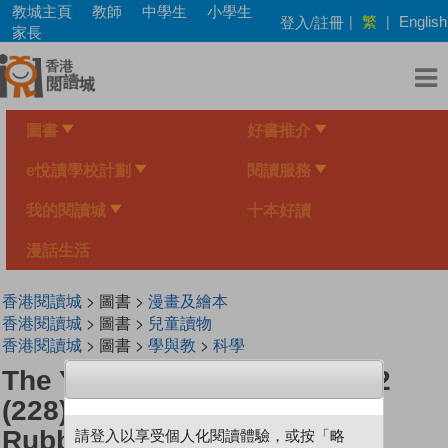
Skip
教城主頁
教師
中學生
小學生
繁
登入/註冊
|
|
English
to
家長
main
content
圖書
好書推介
e悅讀學校計劃
閱讀服務
我的閱讀城
十本好讀
漫話生活
香港閱讀城
> 圖書 >
漫畫及繪本
香港閱讀城
> 圖書 >
兒童讀物
香港閱讀城
> 圖書 >
學與教
>
科學
The Young Scientists Level 2
(228) The Ocean Is Not A
Rubbish Bin!
請登入以享受個人化閱讀體驗，或按「略