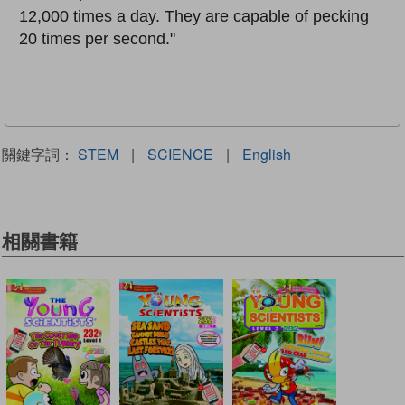
12,000 times a day. They are capable of pecking
20 times per second."
關鍵字詞：
STEM
|
SCIENCE
|
English
相關書籍