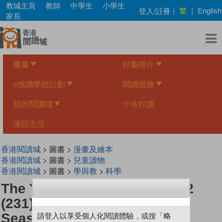
Skip
教城主頁
教師
中學生
小學生
繁
登入/註冊
|
|
English
to
家長
main
content
圖書
好書推介
e悅讀學校計劃
閱讀服務
我的閱讀城
十本好讀
漫話生活
香港閱讀城
> 圖書 >
漫畫及繪本
香港閱讀城
> 圖書 >
兒童讀物
香港閱讀城
> 圖書 >
學與教
>
科學
The Young Scientists Level 2
(231) Please Do Not Pick Up
Seashells On The Beach!
請登入以享受個人化閱讀體驗，或按「略