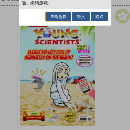
過」繼續瀏覽。
0
成為會員
登入
略過