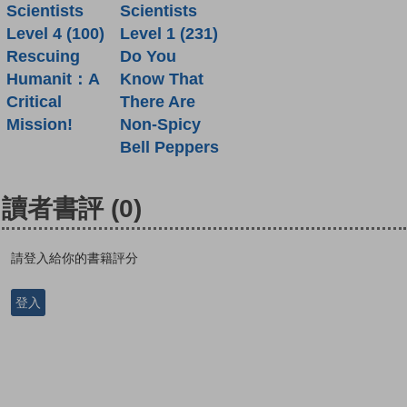
Scientists
Scientists
Level 4 (100)
Level 1 (231)
Rescuing
Do You
Humanit：A
Know That
Critical
There Are
Mission!
Non-Spicy
Bell Peppers
讀者書評
(0)
請登入給你的書籍評分
登入