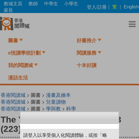
Skip
教城主頁
教師
中學生
小學生
繁
登入/註冊
|
|
English
to
家長
main
content
圖書
好書推介
e悅讀學校計劃
閱讀服務
我的閱讀城
十本好讀
漫話生活
香港閱讀城
> 圖書 >
漫畫及繪本
香港閱讀城
> 圖書 >
兒童讀物
香港閱讀城
> 圖書 >
學與教
>
科學
The Young Scientists Level 3
(223) Fire In Lele Village!
請登入以享受個人化閱讀體驗，或按「略