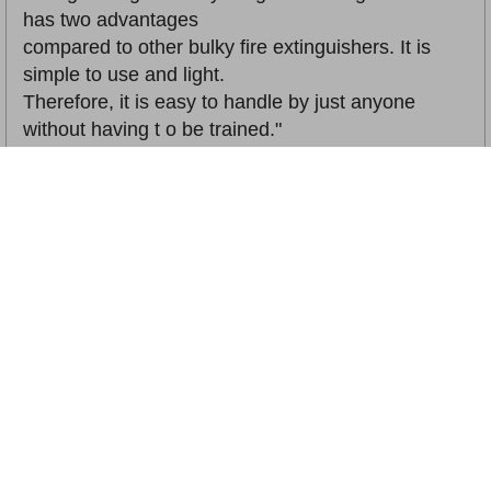
has two advantages
compared to other bulky fire extinguishers. It is
simple to use and light.
Therefore, it is easy to handle by just anyone
without having t o be trained."
關鍵字詞：
STEM
|
SCIENCE
|
English
相關書籍