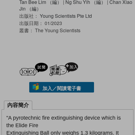
Tan Bee Lim （編）
|
Ng Shu Yih （編）
|
Chan Xiao
Jin （編）
出版社：
Young Scientists Pte Ltd
出版日期：
01/2023
叢書：
The Young Scientists
試閲
加入閱讀紀錄
加入／閱讀電子書
內容簡介
"A pyrotechnic fire extinguishing device which is
the Elide Fire
Extinguishing Ball only weighs 1.3 kilograms. It