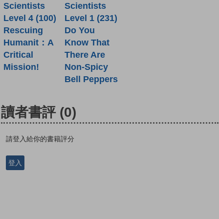
Scientists
Scientists
Level 4 (100)
Level 1 (231)
Rescuing
Do You
Humanit：A
Know That
Critical
There Are
Mission!
Non-Spicy
Bell Peppers
讀者書評
(0)
請登入給你的書籍評分
登入