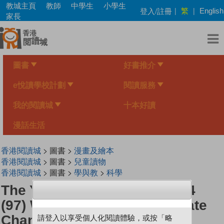
Skip
教城主頁
教師
中學生
小學生
繁
登入/註冊
|
|
English
to
家長
main
content
圖書
好書推介
e悅讀學校計劃
閱讀服務
我的閱讀城
十本好讀
漫話生活
香港閱讀城
> 圖書 >
漫畫及繪本
香港閱讀城
> 圖書 >
兒童讀物
香港閱讀城
> 圖書 >
學與教
>
科學
The Young Scientists Level 4
(97) Whales Help Fight Climate
Change
請登入以享受個人化閱讀體驗，或按「略