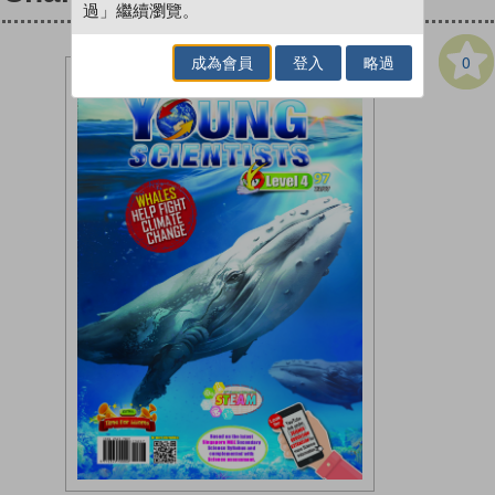
過」繼續瀏覽。
0
成為會員
登入
略過