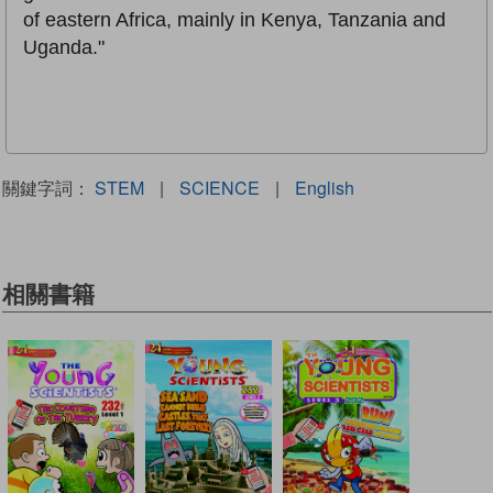
of eastern Africa, mainly in Kenya, Tanzania and
Uganda."
關鍵字詞：
STEM
|
SCIENCE
|
English
相關書籍