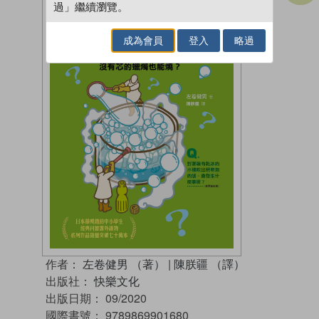
過」繼續瀏覽。
成為會員
登入
略過
作者：
左卷健男 （著）
|
陳朕疆 （譯）
出版社：
快樂文化
出版日期：
09/2020
國際書號：
9789869901680