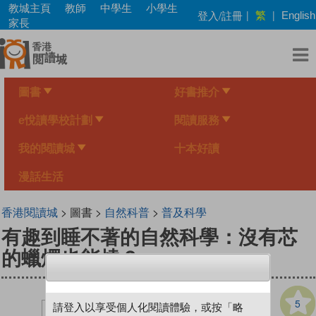
Skip
教城主頁
教師
中學生
小學生
繁
登入/註冊
|
|
English
to
家長
main
content
圖書
好書推介
e悅讀學校計劃
閱讀服務
我的閱讀城
十本好讀
漫話生活
香港閱讀城
> 圖書 >
自然科普
>
普及科學
有趣到睡不著的自然科學：沒有芯
的蠟燭也能燒？
5
請登入以享受個人化閱讀體驗，或按「略