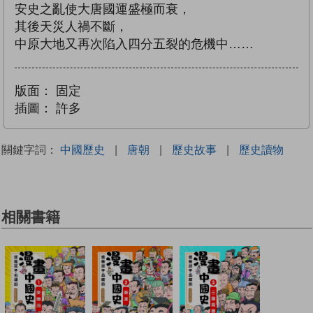
安史之亂使大唐國運盛極而衰，
其後天災人禍不斷，
中原大地又再次陷入四分五裂的危機中……
版面：
固定
插圖：
許多
關鍵字詞：
中國歷史
|
唐朝
|
歷史故事
|
歷史讀物
相關書籍