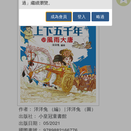
過」繼續瀏覽。
成為會員
登入
略過
作者：
洋洋兔 （編）
|
洋洋兔 （圖）
出版社：
小皇冠童書館
出版日期：
05/2021
國際書號：
9789882166776