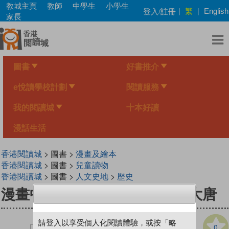
Skip
教城主頁
教師
中學生
小學生
繁
登入/註冊
|
|
English
to
家長
main
content
圖書
好書推介
e悅讀學校計劃
閱讀服務
我的閱讀城
十本好讀
漫話生活
香港閱讀城
> 圖書 >
漫畫及繪本
香港閱讀城
> 圖書 >
兒童讀物
香港閱讀城
> 圖書 >
人文史地
>
歷史
漫畫中華上下五千年(13) 風雨大唐
請登入以享受個人化閱讀體驗，或按「略
0