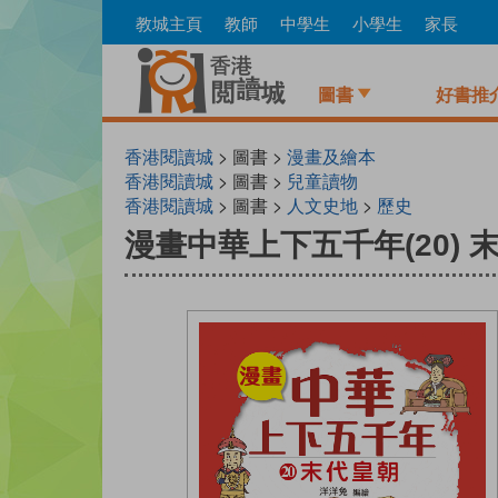
Skip
教城主頁
教師
中學生
小學生
家長
to
main
content
圖書
好書推
香港閱讀城
> 圖書 >
漫畫及繪本
香港閱讀城
> 圖書 >
兒童讀物
香港閱讀城
> 圖書 >
人文史地
>
歷史
漫畫中華上下五千年(20) 