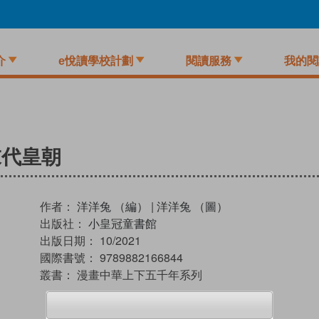
介
e悅讀學校計劃
閱讀服務
我的閱
末代皇朝
作者：
洋洋兔 （編）
|
洋洋兔 （圖）
出版社：
小皇冠童書館
出版日期：
10/2021
國際書號：
9789882166844
叢書：
漫畫中華上下五千年系列