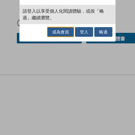
請登入以享受個人化閱讀體驗，或按「略
試閲
加入閱讀紀錄
過」繼續瀏覽。
成為會員
登入
略過
借閱實體書
加入／閱讀電子書