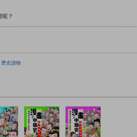
運呢？
歷史讀物