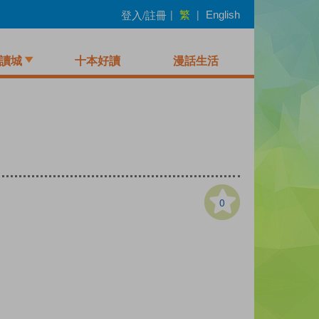
繁
登入/註冊
|
|
English
讀城
十本好讀
漫話生活
0