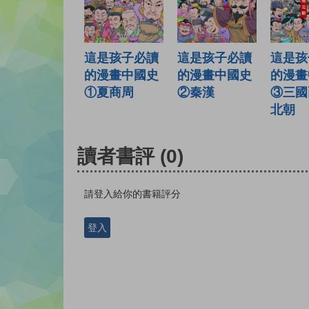
這是孩子必讀
這是孩
這是孩子必讀
的漫畫中國史
的漫畫
的漫畫中國史
②秦漢
③三國
①夏商周
北朝
讀者書評
(0)
請登入給你的書籍評分
登入