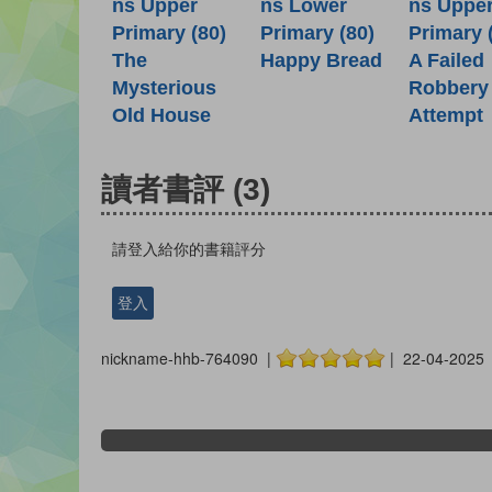
ns Lower
ns Upper
ns Uppe
Primary (80)
Primary (80)
Primary 
Happy Bread
The
A Failed
Mysterious
Robbery
Old House
Attempt
讀者書評
(3)
請登入給你的書籍評分
登入
nickname-hhb-764090 |
| 22-04-2025