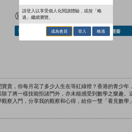
試閲
加入閱讀紀錄
請登入以享受個人化閱讀體驗，或按「略
過」繼續瀏覽。
成為會員
登入
略過
借閱實體書
加入／閱讀電子書
間寶貴，你每月花了多少人生在等紅綠燈？香港的青少年
樣除了將一樣技能拒諸門外，亦未能感受到數學之樂趣。
學觀察入門，分享我的觀察和心得，給你一雙「看見數學