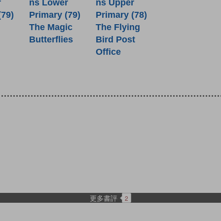
r
ns Lower
ns Upper
(79)
Primary (79)
Primary (78)
The Magic
The Flying
Butterflies
Bird Post
Office
更多書評
2