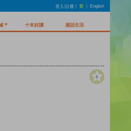
繁
登入/註冊
|
|
English
城
十本好讀
漫話生活
5