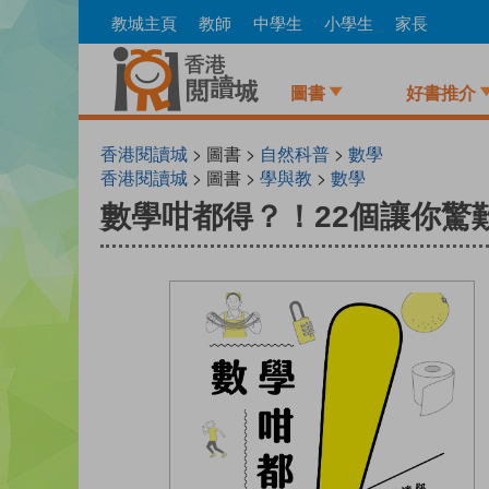
Skip
教城主頁
教師
中學生
小學生
家長
to
main
content
圖書
好書推介
香港閱讀城
> 圖書 >
自然科普
>
數學
香港閱讀城
> 圖書 >
學與教
>
數學
數學咁都得？！22個讓你驚