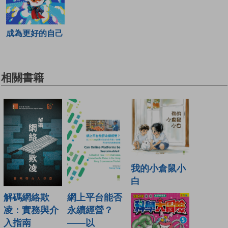
成為更好的自己
相關書籍
我的小倉鼠小
白
解碼網絡欺
網上平台能否
凌：實務與介
永續經營？
入指南
——以