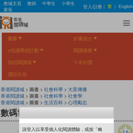
Skip
教城主頁
教師
中學生
小學生
繁
登入/註冊
|
|
English
to
家長
main
content
圖書
好書推介
e悅讀學校計劃
閱讀服務
我的閱讀城
十本好讀
漫話生活
香港閱讀城
> 圖書 >
社會科學
>
大眾傳播
香港閱讀城
> 圖書 >
社會科學
>
社會學
香港閱讀城
> 圖書 >
生活百科
>
心理勵志
數碼世界生存指南
請登入以享受個人化閱讀體驗，或按「略
3.8