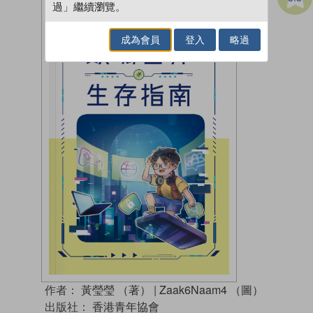
過」繼續瀏覽。
成為會員
登入
略過
作者：
黃瑩瑩 （著）
|
Zaak6Naam4 （圖）
出版社：
香港青年協會