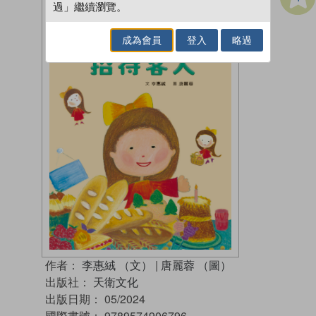
過」繼續瀏覽。
成為會員
登入
略過
作者：
李惠絨 （文）
|
唐麗蓉 （圖）
出版社：
天衛文化
出版日期：
05/2024
國際書號：
9789574906796