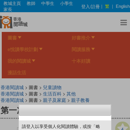
Skip
教城主頁
教師
中學生
小學生
繁
登入/註冊
|
|
English
to
家長
main
content
圖書
好書推介
e悅讀學校計劃
閱讀服務
我的閱讀城
十本好讀
漫話生活
香港閱讀城
> 圖書 >
兒童讀物
香港閱讀城
> 圖書 >
生活百科
>
其他
香港閱讀城
> 圖書 >
親子及家庭
>
親子教養
第一次招待客人
請登入以享受個人化閱讀體驗，或按「略
4