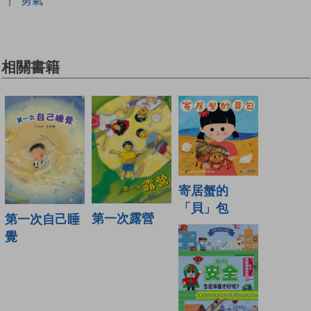
相關書籍
寄居蟹的
「貝」包
第一次露營
第一次自己睡
覺