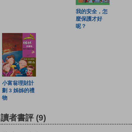
我的安全，怎
麼保護才好
呢？
小富翁理財計
劃 3 姊姊的禮
物
讀者書評
(9)