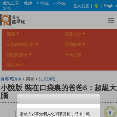
Skip
教城主頁
教師
中學生
小學生
繁
登入/註冊
|
|
English
to
家長
main
content
圖書
好書推介
e悅讀學校計劃
閱讀服務
我的閱讀城
十本好讀
漫話生活
香港閱讀城
> 圖書 >
兒童讀物
小說版 裝在口袋裏的爸爸6：超級大
腦
5
請登入以享受個人化閱讀體驗，或按「略