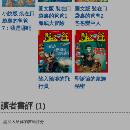
圖文版 裝在口
圖文版 裝在口
小說版 裝在口
袋裏的爸爸1
袋裏的爸爸2
袋裏的爸爸
海底大冒險
爸爸變巨人
7：我是哪吒
陷入險境的飛
聖誕節的家族
行員
秘密
讀者書評
(1)
請登入給你的書籍評分