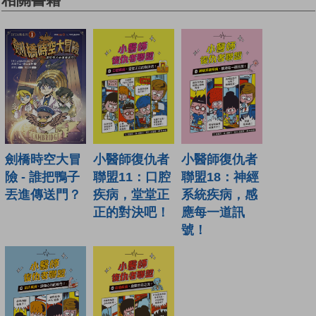
小醫師復仇者
小醫師復仇者
劍橋時空大冒
聯盟18：神經
聯盟11：口腔
險 - 誰把鴨子
系統疾病，感
疾病，堂堂正
丟進傳送門？
應每一道訊
正的對決吧！
號！