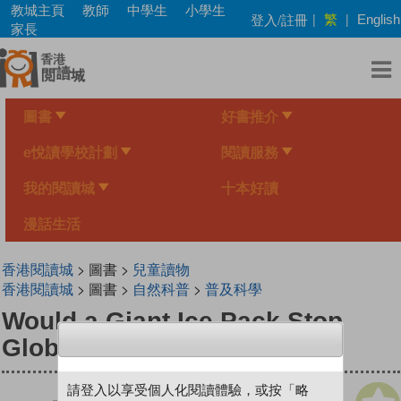
Skip
教城主頁
教師
中學生
小學生
繁
登入/註冊
|
|
English
to
家長
main
content
圖書
好書推介
e悅讀學校計劃
閱讀服務
我的閱讀城
十本好讀
漫話生活
香港閱讀城
> 圖書 >
兒童讀物
香港閱讀城
> 圖書 >
自然科普
>
普及科學
Would a Giant Ice Pack Stop
Global Warming?
請登入以享受個人化閱讀體驗，或按「略